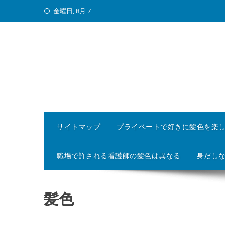
Skip
金曜日, 8月 7
to
content
サイトマップ
プライベートで好きに髪色を楽
職場で許される看護師の髪色は異なる
身だし
髪色