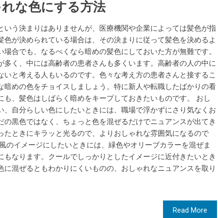
ゃれな色にする方法
という決まりはありませんが、医療機関や企業によっては髪色が指
髪色が決められている場合は、その決まりに従って髪色を決めるよ
い場合でも、なるべくなら暗めの髪色にしておいた方が無難です。
が多く、中には高齢者の患者さんも多くいます。高齢者の人の中に
ないと考える人もいるのです。色々な考え方の患者さんと接するこ
な暗めの色をチョイスしましょう。特に新人や転職したばかりの看
にも、髪色はしばらく暗めをキープしておきたいものです。 おし
い、自分らしい色にしたいときには、職場で浮かずにさり気なくお
だの黒色ではなく、ちょっと色を混ぜるだけでニュアンスが出てき
ったときにキラッと光るので、よりおしゃれな雰囲気になるので
パ風のイメージにしたいときには、緑色やオリーブカラーを混ぜま
にもなります。クールでしっかりとしたイメージに近付きたいとき
色に混ぜるともわかりにくいものの、おしゃれなニュアンスを取り
Read More