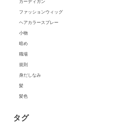
カーディガン
ファッションウィッグ
ヘアカラースプレー
小物
暗め
職場
規則
身だしなみ
髪
髪色
タグ